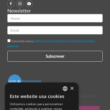
Newsletter
Concordo com a
política de privacidade e de tratamento de dados
pessoais
Subscrever
×
Este website usa cookies
Centro de Arbitragem de Conflitos de Consumo de Lisboa
PORTUGUESE
Utilizamos cookies para personalizar
ENGLISH
conteúdo, anúncios e analisar nosso