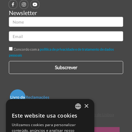
Newsletter
Concordo com a
política de privacidade e de tratamento de dados
pessoais
Subscrever
×
Este website usa cookies
Centro de Arbitragem de Conflitos de Consumo de Lisboa
PORTUGUESE
Utilizamos cookies para personalizar
ENGLISH
conteúdo, anúncios e analisar nosso