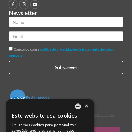
Newsletter
Concordo com a
política de privacidade e de tratamento de dados
pessoais
Subscrever
×
Este website usa cookies
Centro de Arbitragem de Conflitos de Consumo de Lisboa
PORTUGUESE
Utilizamos cookies para personalizar
ENGLISH
conteúdo, anúncios e analisar nosso