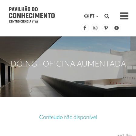
PT
DÓING - OFICINA AUMENTADA
Conteudo não disponível
partilhe