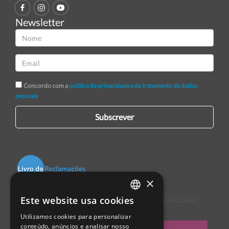
Newsletter
Concordo com a
política de privacidade e de tratamento de dados
pessoais
Subscrever
×
Este website usa cookies
Centro de Arbitragem de Conflitos de Consumo de Lisboa
PORTUGUESE
Utilizamos cookies para personalizar
ENGLISH
conteúdo, anúncios e analisar nosso