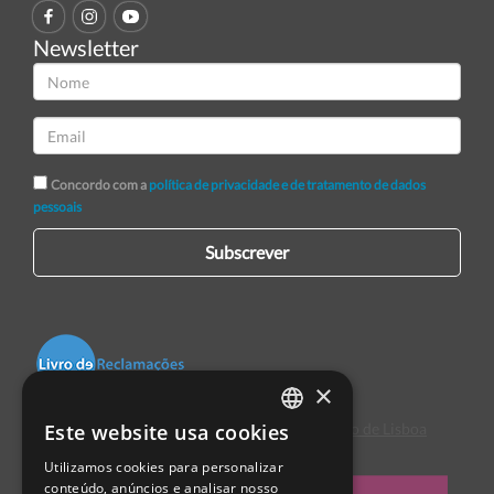
Newsletter
Concordo com a
política de privacidade e de tratamento de dados
pessoais
Subscrever
×
Este website usa cookies
Centro de Arbitragem de Conflitos de Consumo de Lisboa
PORTUGUESE
Utilizamos cookies para personalizar
ENGLISH
conteúdo, anúncios e analisar nosso