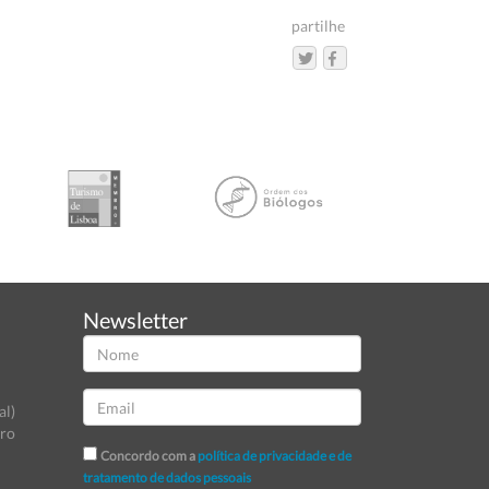
partilhe
Newsletter
al)
tro
Concordo com a
política de privacidade e de
tratamento de dados pessoais