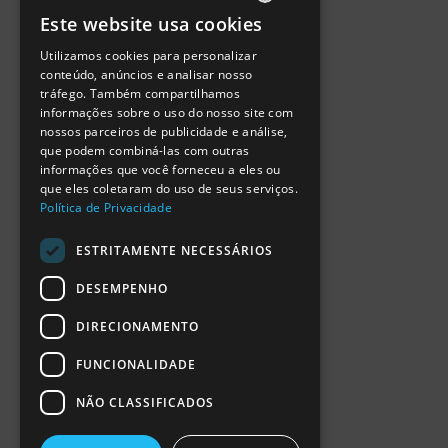
Política de Privacidade
Este website usa cookies
Termos de Utilização
PORTUGUESE
Escola Ciência Viva
Utilizamos cookies para personalizar
ENGLISH
Contactar
conteúdo, anúncios e analisar nosso
Relatório Anual RCN 2024
tráfego. Também compartilhamos
SPANISH
Relatório Intercalar RCN 2025
informações sobre o uso do nosso site com
nossos parceiros de publicidade e análise,
que podem combiná-las com outras
informações que você forneceu a eles ou
que eles coletaram do uso de seus serviços.
Política de Privacidade
ESTRITAMENTE NECESSÁRIOS
DESEMPENHO
DIRECIONAMENTO
FUNCIONALIDADE
NÃO CLASSIFICADOS