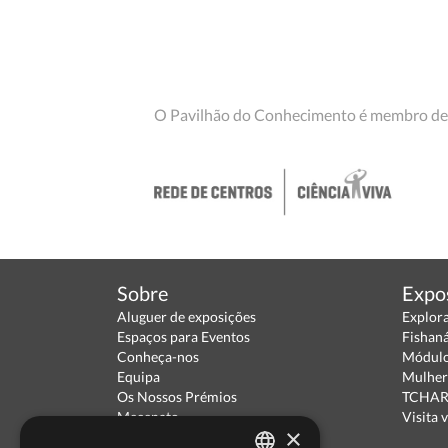
O Pavilhão do Conhecimento é membro de
Sobre
Expo
Aluguer de exposições
Explor
Espaços para Eventos
Fishan
Conheça-nos
Módulo
Equipa
Mulher
Os Nossos Prémios
TCHARA
Mecenato
Visita v
×
Parceiros