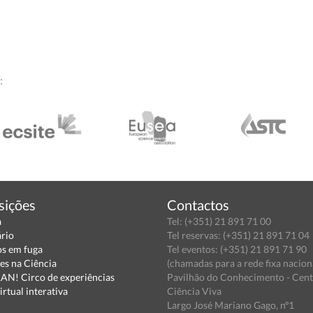
:
sições
Contactos
a
Tel: (+351) 21 891 71 00
ário
Tel reservas: (+351) 21 891 71 04
s em fuga
Tel eventos: (+351) 21 891 71 90
es na Ciência
(chamadas para a rede fixa nacion
N! Circo de experiências
Pavilhão do Conhecimento - Cen
irtual interativa
Ciência Viva
Largo José Mariano Gago, nº1