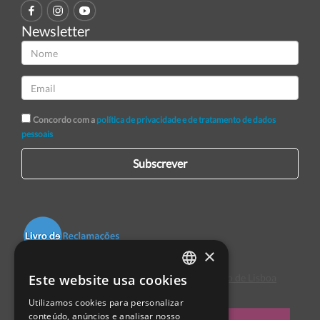
Newsletter
Concordo com a
política de privacidade e de tratamento de dados
pessoais
Subscrever
×
Este website usa cookies
Centro de Arbitragem de Conflitos de Consumo de Lisboa
PORTUGUESE
Utilizamos cookies para personalizar
ENGLISH
conteúdo, anúncios e analisar nosso