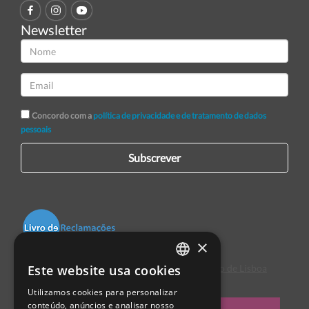
Newsletter
Concordo com a
política de privacidade e de tratamento de dados
pessoais
Subscrever
×
Este website usa cookies
Centro de Arbitragem de Conflitos de Consumo de Lisboa
PORTUGUESE
Utilizamos cookies para personalizar
ENGLISH
conteúdo, anúncios e analisar nosso