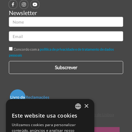
Newsletter
Concordo com a
política de privacidade e de tratamento de dados
pessoais
Subscrever
×
Este website usa cookies
Centro de Arbitragem de Conflitos de Consumo de Lisboa
PORTUGUESE
Utilizamos cookies para personalizar
ENGLISH
conteúdo, anúncios e analisar nosso