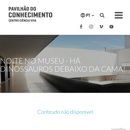
PT
NOITE NO MUSEU - HÁ
DINOSSAUROS DEBAIXO DA CAMA!
Conteudo não disponível
partilhe