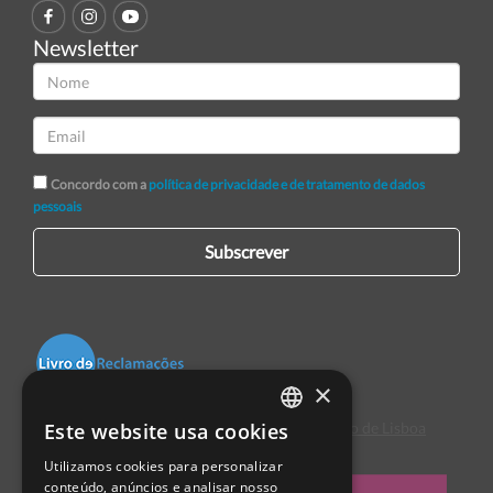
Newsletter
Concordo com a
política de privacidade e de tratamento de dados
pessoais
Subscrever
×
Este website usa cookies
Centro de Arbitragem de Conflitos de Consumo de Lisboa
PORTUGUESE
Utilizamos cookies para personalizar
ENGLISH
conteúdo, anúncios e analisar nosso