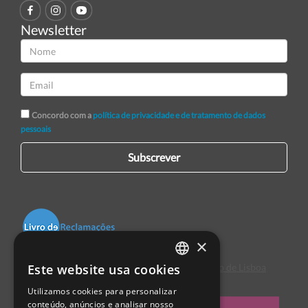
Newsletter
Concordo com a
política de privacidade e de tratamento de dados
pessoais
Subscrever
×
Este website usa cookies
Centro de Arbitragem de Conflitos de Consumo de Lisboa
PORTUGUESE
Utilizamos cookies para personalizar
ENGLISH
conteúdo, anúncios e analisar nosso