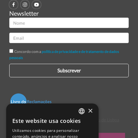
Newsletter
Concordo com a
política de privacidade e de tratamento de dados
pessoais
Subscrever
×
Este website usa cookies
Centro de Arbitragem de Conflitos de Consumo de Lisboa
PORTUGUESE
Utilizamos cookies para personalizar
ENGLISH
conteúdo, anúncios e analisar nosso