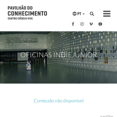
PT
OFICINAS INDIEJÚNIOR
Conteudo não disponível
partilhe