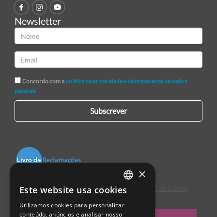
Newsletter
Concordo com a
política de privacidade e de tratamento de dados
pessoais
Subscrever
×
Este website usa cookies
Centro de Arbitragem de Conflitos de Consumo de Lisboa
PORTUGUESE
Utilizamos cookies para personalizar
ENGLISH
conteúdo, anúncios e analisar nosso