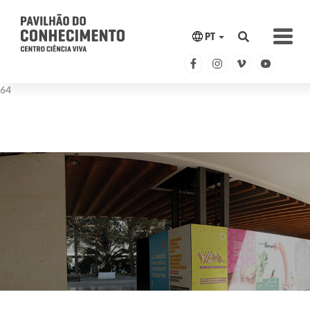
PT
Deprecated
: str_replace(): Passing null to parameter #3 ($subject) of
type array|string is deprecated in
/var/www/html/2018.pavconhecimento.pt/includes/header.php
on line
64