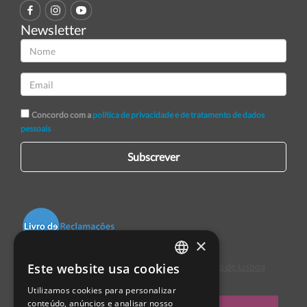
Newsletter
Concordo com a
política de privacidade e de tratamento de dados
pessoais
Subscrever
×
Este website usa cookies
Centro de Arbitragem de Conflitos de Consumo de Lisboa
PORTUGUESE
Utilizamos cookies para personalizar
ENGLISH
conteúdo, anúncios e analisar nosso