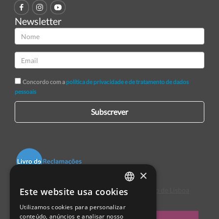
Newsletter
Concordo com a
política de privacidade e de tratamento de dados
pessoais
Subscrever
×
Este website usa cookies
Centro de Arbitragem de Conflitos de Consumo de Lisboa
PORTUGUESE
Utilizamos cookies para personalizar
ENGLISH
conteúdo, anúncios e analisar nosso