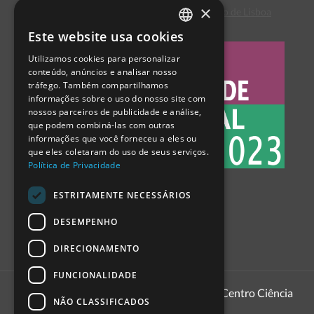
×
Centro de Arbitragem de Conflitos de Consumo de Lisboa
Este website usa cookies
PORTUGUESE
Utilizamos cookies para personalizar
ENGLISH
conteúdo, anúncios e analisar nosso
tráfego. Também compartilhamos
SPANISH
informações sobre o uso do nosso site com
nossos parceiros de publicidade e análise,
que podem combiná-las com outras
informações que você forneceu a eles ou
que eles coletaram do uso de seus serviços.
Política de Privacidade
ESTRITAMENTE NECESSÁRIOS
DESEMPENHO
DIRECIONAMENTO
FUNCIONALIDADE
1999 - 2026
Pavilhão do Conhecimento | Centro Ciência
NÃO CLASSIFICADOS
Viva