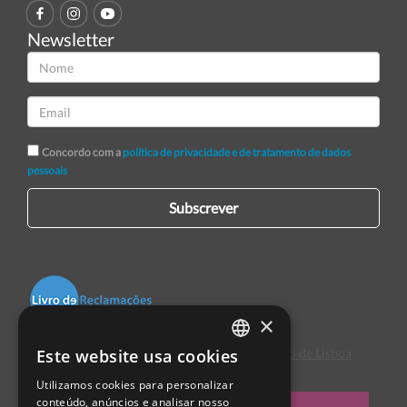
Newsletter
Concordo com a
política de privacidade e de tratamento de dados
pessoais
Subscrever
×
Este website usa cookies
Centro de Arbitragem de Conflitos de Consumo de Lisboa
PORTUGUESE
Utilizamos cookies para personalizar
ENGLISH
conteúdo, anúncios e analisar nosso