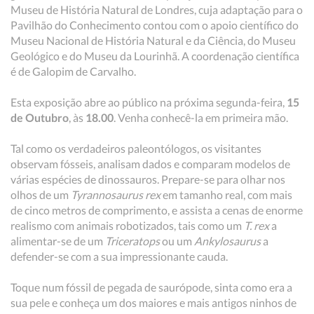
Museu de História Natural de Londres, cuja adaptação para o
Pavilhão do Conhecimento contou com o apoio científico do
Museu Nacional de História Natural e da Ciência, do Museu
Geológico e do Museu da Lourinhã. A coordenação científica
é de Galopim de Carvalho.
Esta exposição abre ao público na próxima segunda-feira,
15
de Outubro
, às
18.00
. Venha conhecê-la em primeira mão.
Tal como os verdadeiros paleontólogos, os visitantes
observam fósseis, analisam dados e comparam modelos de
várias espécies de dinossauros. Prepare-se para olhar nos
olhos de um
Tyrannosaurus rex
em tamanho real, com mais
de cinco metros de comprimento, e assista a cenas de enorme
realismo com animais robotizados, tais como um
T. rex
a
alimentar-se de um
Triceratops
ou um
Ankylosaurus
a
defender-se com a sua impressionante cauda.
Toque num fóssil de pegada de saurópode, sinta como era a
sua pele e conheça um dos maiores e mais antigos ninhos de