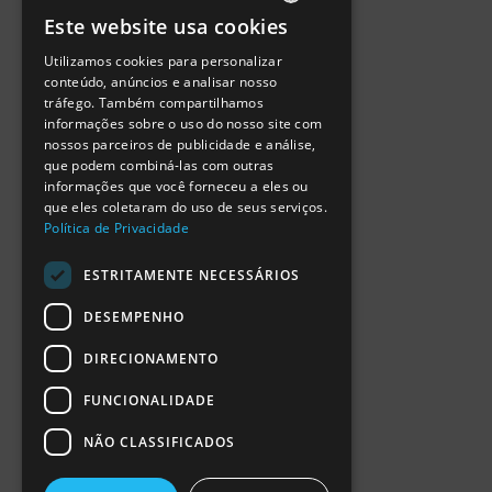
Política de Privacidade
Este website usa cookies
Termos de Utilização
PORTUGUESE
Escola Ciência Viva
Utilizamos cookies para personalizar
ENGLISH
Contactar
conteúdo, anúncios e analisar nosso
Relatório Anual RCN 2024
tráfego. Também compartilhamos
SPANISH
Relatório Intercalar RCN 2025
informações sobre o uso do nosso site com
nossos parceiros de publicidade e análise,
que podem combiná-las com outras
informações que você forneceu a eles ou
que eles coletaram do uso de seus serviços.
Política de Privacidade
ESTRITAMENTE NECESSÁRIOS
DESEMPENHO
DIRECIONAMENTO
FUNCIONALIDADE
NÃO CLASSIFICADOS