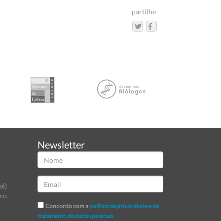
partilhe
Newsletter
al)
tro
Concordo com a
política de privacidade e de
tratamento de dados pessoais