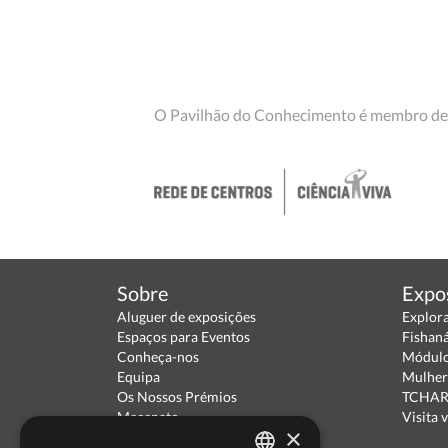
O Pavilhão do Conhecimento é membro de
Sobre
Expo
Aluguer de exposições
Explor
Espaços para Eventos
Fishan
Conheça-nos
Módulo
Equipa
Mulher
Os Nossos Prémios
TCHARA
Mecenato
Visita v
×
Parceiros