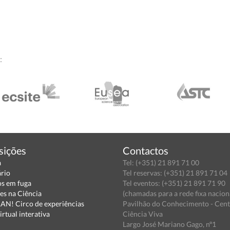
:
sições
Contactos
a
Tel: (+351) 21 891 71 00
ário
Tel reservas: (+351) 21 891 71 04
s em fuga
Tel eventos: (+351) 21 891 71 90
es na Ciência
(chamadas para a rede fixa nacion
N! Circo de experiências
Pavilhão do Conhecimento - Cen
irtual interativa
Ciência Viva
Largo José Mariano Gago, nº1