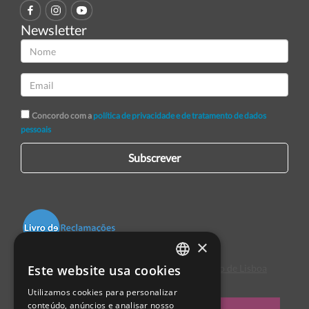
Newsletter
Concordo com a
política de privacidade e de tratamento de dados
pessoais
Subscrever
×
Este website usa cookies
Centro de Arbitragem de Conflitos de Consumo de Lisboa
PORTUGUESE
Utilizamos cookies para personalizar
ENGLISH
conteúdo, anúncios e analisar nosso