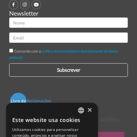
Newsletter
Concordo com a
política de privacidade e de tratamento de dados
pessoais
Subscrever
×
Este website usa cookies
Centro de Arbitragem de Conflitos de Consumo de Lisboa
PORTUGUESE
Utilizamos cookies para personalizar
ENGLISH
conteúdo, anúncios e analisar nosso