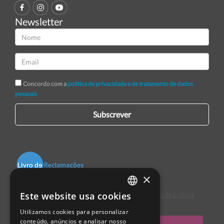
Newsletter
Concordo com a
política de privacidade e de tratamento de dados
pessoais
Subscrever
×
Este website usa cookies
Centro de Arbitragem de Conflitos de Consumo de Lisboa
PORTUGUESE
Utilizamos cookies para personalizar
ENGLISH
conteúdo, anúncios e analisar nosso