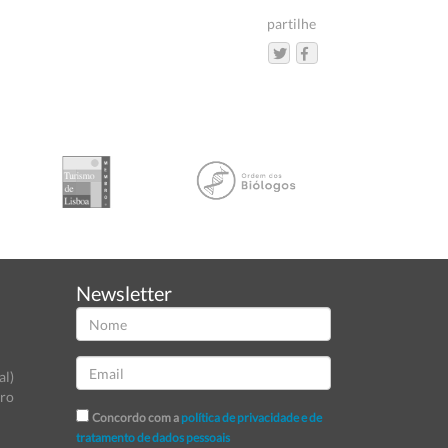
partilhe
Newsletter
al)
tro
Concordo com a
política de privacidade e de
tratamento de dados pessoais