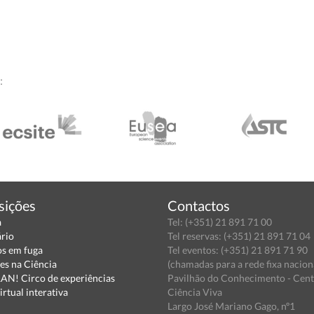
:
sições
Contactos
a
Tel: (+351) 21 891 71 00
ário
Tel reservas: (+351) 21 891 71 04
s em fuga
Tel eventos: (+351) 21 891 71 90
es na Ciência
(chamadas para a rede fixa nacion
N! Circo de experiências
Pavilhão do Conhecimento - Cen
irtual interativa
Ciência Viva
Largo José Mariano Gago, nº1