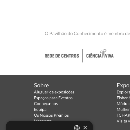
O Pavilhão do Conhecimento é membro de
Sobre
Expo
Aluguer de exposições
Explor
Espaços para Eventos
Fishan
Conheça-nos
Módulo
Equipa
Mulher
Os Nossos Prémios
TCHARA
Mecenato
Visita v
×
Parceiros