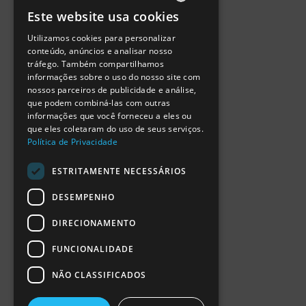
Política de Privacidade
Este website usa cookies
Termos de Utilização
PORTUGUESE
Escola Ciência Viva
Utilizamos cookies para personalizar
ENGLISH
Contactar
conteúdo, anúncios e analisar nosso
Relatório Anual RCN 2024
tráfego. Também compartilhamos
SPANISH
Relatório Intercalar RCN 2025
informações sobre o uso do nosso site com
nossos parceiros de publicidade e análise,
que podem combiná-las com outras
informações que você forneceu a eles ou
que eles coletaram do uso de seus serviços.
Política de Privacidade
ESTRITAMENTE NECESSÁRIOS
DESEMPENHO
DIRECIONAMENTO
FUNCIONALIDADE
NÃO CLASSIFICADOS