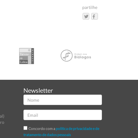
partilhe
Newsletter
al)
tro
Concordo com a
política de privacidade e de
tratamento de dados pessoais