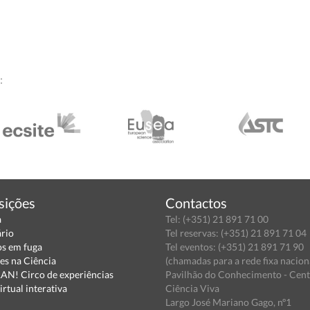
:
sições
Contactos
a
Tel: (+351) 21 891 71 00
ário
Tel reservas: (+351) 21 891 71 04
s em fuga
Tel eventos: (+351) 21 891 71 90
es na Ciência
(chamadas para a rede fixa nacion
N! Circo de experiências
Pavilhão do Conhecimento - Cen
irtual interativa
Ciência Viva
Largo José Mariano Gago, nº1