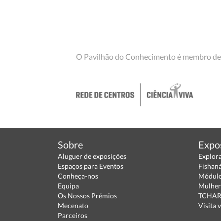
O Pavilhão do Conhecimento é membro de
Sobre
Expo
Aluguer de exposições
Explor
Espaços para Eventos
Fishan
Conheça-nos
Módulo
Equipa
Mulher
Os Nossos Prémios
TCHARA
Mecenato
Visita v
Parceiros