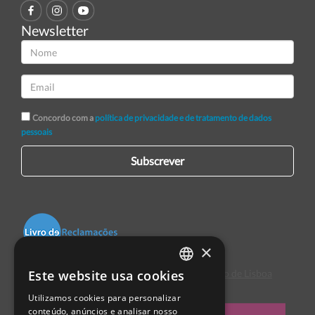
Newsletter
Concordo com a
política de privacidade e de tratamento de dados
pessoais
Subscrever
×
Este website usa cookies
Centro de Arbitragem de Conflitos de Consumo de Lisboa
PORTUGUESE
Utilizamos cookies para personalizar
ENGLISH
conteúdo, anúncios e analisar nosso