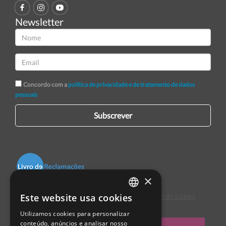
Newsletter
Concordo com a
política de privacidade e de tratamento de dados
pessoais
Subscrever
×
Este website usa cookies
Centro de Arbitragem de Conflitos de Consumo de Lisboa
PORTUGUESE
Utilizamos cookies para personalizar
ENGLISH
conteúdo, anúncios e analisar nosso