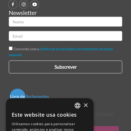
Newsletter
Concordo com a
política de privacidade e de tratamento de dados
pessoais
Subscrever
×
Este website usa cookies
Centro de Arbitragem de Conflitos de Consumo de Lisboa
PORTUGUESE
Utilizamos cookies para personalizar
ENGLISH
conteúdo, anúncios e analisar nosso