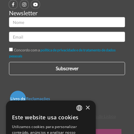
Newsletter
Concordo com a
política de privacidade e de tratamento de dados
pessoais
Subscrever
×
Este website usa cookies
Centro de Arbitragem de Conflitos de Consumo de Lisboa
PORTUGUESE
Utilizamos cookies para personalizar
ENGLISH
conteúdo, anúncios e analisar nosso