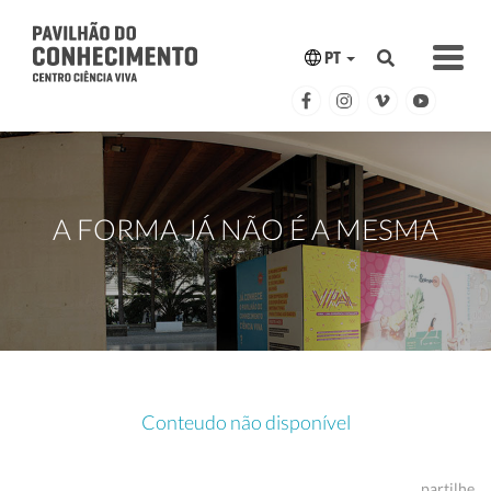
PT
A FORMA JÁ NÃO É A MESMA
Conteudo não disponível
partilhe