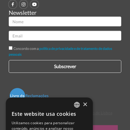
Newsletter
Concordo com a
política de privacidade e de tratamento de dados
pessoais
Subscrever
×
Este website usa cookies
Centro de Arbitragem de Conflitos de Consumo de Lisboa
PORTUGUESE
Utilizamos cookies para personalizar
ENGLISH
conteúdo, anúncios e analisar nosso