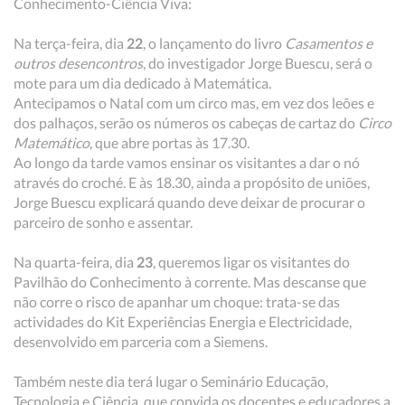
Conhecimento-Ciência Viva:
Na terça-feira, dia
22
, o lançamento do livro
Casamentos e
outros desencontros
, do investigador Jorge Buescu, será o
mote para um dia dedicado à Matemática.
Antecipamos o Natal com um circo mas, em vez dos leões e
dos palhaços, serão os números os cabeças de cartaz do
Circo
Matemático
, que abre portas às 17.30.
Ao longo da tarde vamos ensinar os visitantes a dar o nó
através do croché. E às 18.30, ainda a propósito de uniões,
Jorge Buescu explicará quando deve deixar de procurar o
parceiro de sonho e assentar.
Na quarta-feira, dia
23
, queremos ligar os visitantes do
Pavilhão do Conhecimento à corrente. Mas descanse que
não corre o risco de apanhar um choque: trata-se das
actividades do Kit Experiências Energia e Electricidade,
desenvolvido em parceria com a Siemens.
Também neste dia terá lugar o Seminário Educação,
Tecnologia e Ciência, que convida os docentes e educadores a