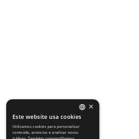
×
Este website usa cookies
PORTUGUESE
Utilizamos cookies para personalizar
ENGLISH
conteúdo, anúncios e analisar nosso
tráfego. Também compartilhamos