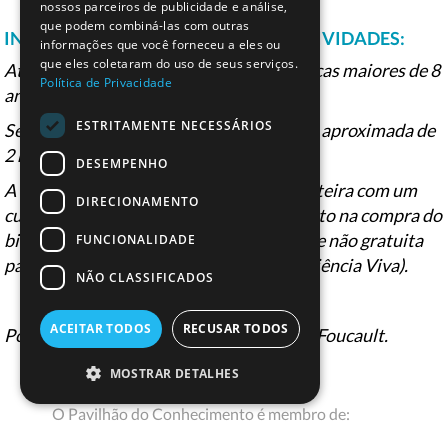
nossos parceiros de publicidade e análise,
que podem combiná-las com outras
INFORMAÇÕES GERAIS SOBRE AS ATIVIDADES:
informações que você forneceu a eles ou
que eles coletaram do uso de seus serviços.
Atividades dirigidas a famílias com crianças maiores de 8
Política de Privacidade
anos.
ESTRITAMENTE NECESSÁRIOS
Sessões às 11.00 e às 15.30, com duração aproximada de
2 horas e em formato de oficina.
DESEMPENHO
A inscrição é feita no próprio dia na bilheteira com um
DIRECIONAMENTO
custo de 2,50€ por participante ou gratuito na compra do
bilhete de acesso às exposições (atividade não gratuita
FUNCIONALIDADE
para os portadores de cartão Circuitos Ciência Viva).
NÃO CLASSIFICADOS
ACEITAR TODOS
RECUSAR TODOS
Ponto de encontro: Junto ao Pêndulo de Foucault.
MOSTRAR DETALHES
O Pavilhão do Conhecimento é membro de: