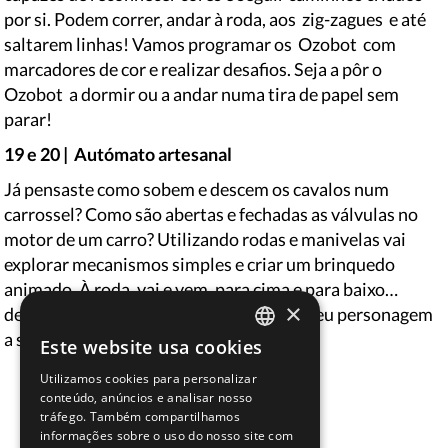
por si. Podem correr, andar à roda, aos
zig-zagues
e até
saltarem linhas! Vamos programar os
Ozobot
com
marcadores de cor e realizar desafios. Seja a pôr o
Ozobot
a dormir ou a andar numa tira de papel sem
parar!
19 e 20 |
Autómato artesanal
Já pensaste como sobem e descem os cavalos num
carrossel? Como são abertas e fechadas as válvulas no
motor de um carro? Utilizando rodas e manivelas vai
explorar mecanismos simples e criar um brinquedo
animado. À roda, vai e vem, para cima e para baixo…
×
decide o que teu mecanismo faz e põe o seu personagem
a saltar ou a dançar.
Este website usa cookies
PORTUGUESE
Utilizamos cookies para personalizar
ENGLISH
conteúdo, anúncios e analisar nosso
tráfego. Também compartilhamos
SPANISH
informações sobre o uso do nosso site com