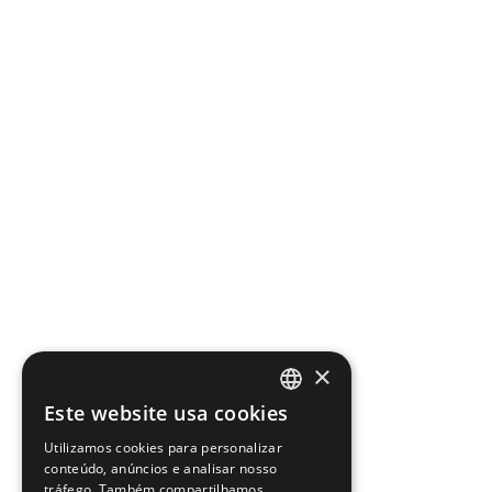
×
Este website usa cookies
PORTUGUESE
Utilizamos cookies para personalizar
ENGLISH
conteúdo, anúncios e analisar nosso
tráfego. Também compartilhamos